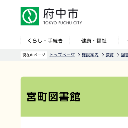
こ
の
ペ
ー
ジ
くらし・手続き
健康・福祉
の
先
トップページ
施設案内
教育
図
現在のページ
頭
で
本
す
文
こ
宮町図書館
こ
か
ら