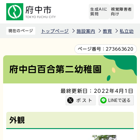
こ
生成AIに
視覚障害者
の
質問
向け
ペ
ー
現在のページ
トップページ
施設案内
教育
私立幼稚
ジ
の
本
ページ番号：
273663620
先
文
頭
こ
府中白百合第二幼稚園
で
こ
す
か
最終更新日：2022年4月1日
ら
外観