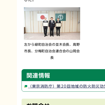
左から緑町自治会の並木会長、高野
市長、分梅町自治会連合会の山岡会
長
関連情報
（東京消防庁）第20回地域の防火防災