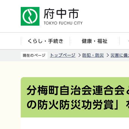
こ
の
ペ
ー
ジ
くらし・手続き
健康・福祉
の
先
トップページ
防犯・防災
災害に備
現在のページ
頭
で
本
す
文
こ
分梅町自治会連合会
こ
の防火防災功労賞」
か
ら