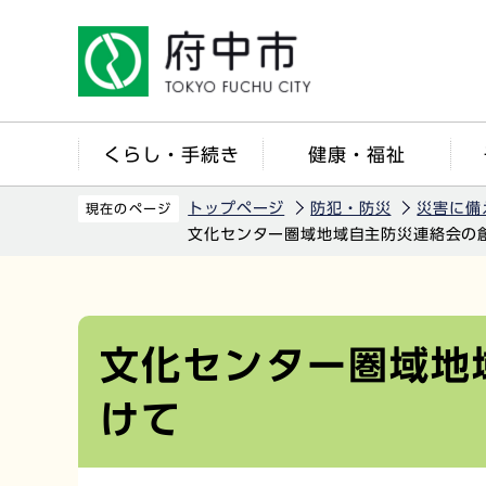
こ
の
ペ
ー
ジ
くらし・手続き
健康・福祉
の
先
トップページ
防犯・防災
災害に備
現在のページ
頭
文化センター圏域地域自主防災連絡会の
で
す
本
文
こ
文化センター圏域地
こ
けて
か
ら