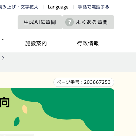
読み上げ・文字拡大
Language
手話で電話する
生成AIに
質問
よくある質問
ツ・
施設案内
行政情報
ページ番号：
203867253
向