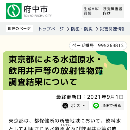
こ
生成AIに
視覚障害者
の
質問
向け
ペ
ー
現在のページ
トップページ
防犯・防災
災害関連情報
ジ
の
本
ページ番号：
995263812
先
文
東京都による水道原水・
頭
こ
飲用井戸等の放射性物質
で
こ
す
か
調査結果について
ら
最終更新日：2021年9月1日
東京都は、都保健所の所管地域において、飲料水
げんすい
として利用される水道
原水
及び飲用井戸等の放