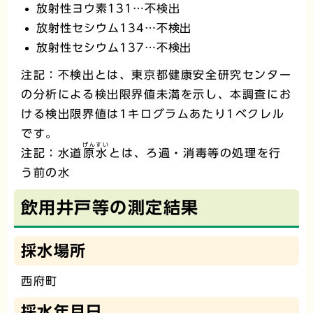
放射性ヨウ素131…不検出
放射性セシウム134…不検出
放射性セシウム137…不検出
注記：不検出とは、東京都健康安全研究センター
の分析による検出限界値未満を示し、本調査にお
ける検出限界値は1キログラムあたり1ベクレル
です。
げんすい
注記：水道
原水
とは、ろ過・消毒等の処理を行
う前の水
飲用井戸等の測定結果
採水場所
西府町
採水年月日