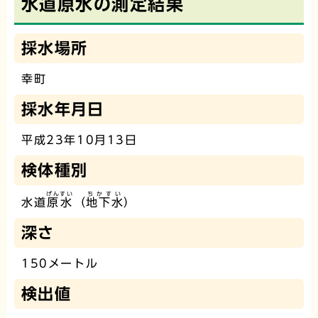
水道原水の測定結果
採水場所
幸町
採水年月日
平成23年10月13日
検体種別
げんすい
ちかすい
水道
原水
（
地下水
）
深さ
150メートル
検出値