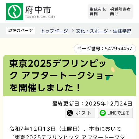
こ
生成AIに
視覚障害者
の
質問
向け
ペ
ー
現在のページ
トップページ
文化・スポーツ・生涯学習
ジ
の
本
ページ番号：
542954457
先
文
東京2025デフリンピッ
頭
こ
ク アフタートークショー
で
こ
す
か
を開催しました！
ら
最終更新日：2025年12月24日
令和7年12月13日（土曜日）、本市において
「東京2025デフリンピック アフタートークシ