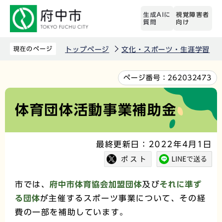
こ
生成AIに
視覚障害者
の
質問
向け
ペ
ー
現在のページ
トップページ
文化・スポーツ・生涯学習
ジ
の
本
ページ番号：
262032473
先
文
頭
こ
体育団体活動事業補助金
で
こ
す
か
最終更新日：2022年4月1日
ら
市では、
府中市体育協会加盟団体
及び
それに準ず
る団体
が主催するスポーツ事業について、その経
費の一部を補助しています。