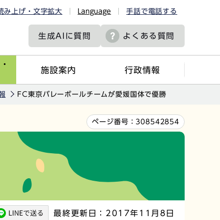
読み上げ・文字拡大
Language
手話で電話する
生成AIに
質問
よくある質問
ツ・
施設案内
行政情報
報
FC東京バレーボールチームが愛媛国体で優勝
ページ番号：
308542854
最終更新日：2017年11月8日