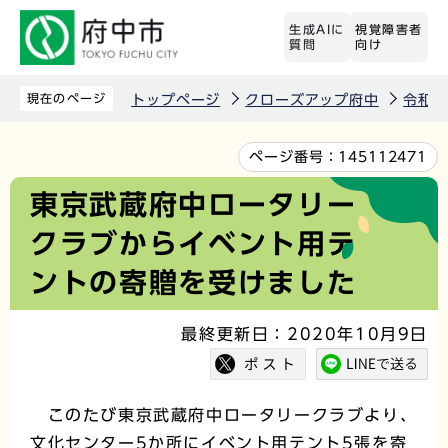
こ
生成AIに
視覚障害者
の
質問
向け
ペ
ー
現在のページ
トップページ
クローズアップ府中
令和2
ジ
の
本
ページ番号：
145112471
先
文
東京武蔵府中ロータリー
頭
こ
クラブからイベント用テ
で
こ
す
か
ントの寄贈を受けました
ら
最終更新日：2020年10月9日
このたび東京武蔵府中ロータリークラブより、
文化センター5か所にイベント用テント5張を寄