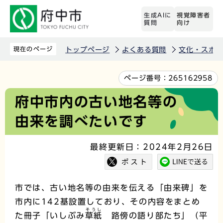
こ
生成AIに
視覚障害者
の
質問
向け
ペ
ー
現在のページ
トップページ
よくある質問
文化・スポ
ジ
の
本
ページ番号：
265162958
先
文
府中市内の古い地名等の
頭
こ
由来を調べたいです
で
こ
す
か
最終更新日：2024年2月26日
ら
市では、古い地名等の由来を伝える「由来碑」を
市内に142基設置しており、その内容をまとめ
そうし
た冊子「いしぶみ
草紙
路傍の語り部たち」（平