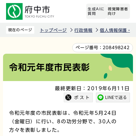
こ
生成AIに
視覚障害者
の
質問
向け
ペ
ー
現在のページ
トップページ
行政情報
個人情報保護・情
ジ
の
本
ページ番号：
208498242
先
文
頭
こ
令和元年度市民表彰
で
こ
す
か
最終更新日：2019年6月11日
ら
令和元年度の市民表彰は、令和元年5月24日
（金曜日）に行い、8の功労分野で、30人の
方々を表彰しました。