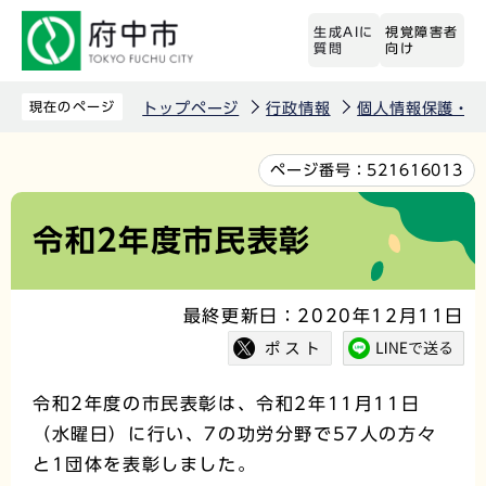
こ
生成AIに
視覚障害者
の
質問
向け
ペ
ー
現在のページ
トップページ
行政情報
個人情報保護・情
ジ
の
本
ページ番号：
521616013
先
文
頭
こ
令和2年度市民表彰
で
こ
す
か
最終更新日：2020年12月11日
ら
令和2年度の市民表彰は、令和2年11月11日
（水曜日）に行い、7の功労分野で57人の方々
と1団体を表彰しました。