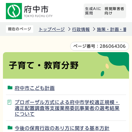
こ
生成AIに
視覚障害者
の
質問
向け
ペ
ー
現在のページ
トップページ
行政情報
施策・計画・審議
ジ
の
本
ページ番号：
286064306
先
文
頭
こ
子育て・教育分野
で
こ
す
か
ら
府中市こども計画
プロポーザル方式による府中市学校適正規模・
適正配置調査等支援業務委託事業者の選考結果
について
今後の保育行政のあり方に関する基本方針