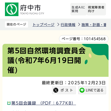
こ
生成AIに
視覚障害者
の
質問
向け
ペ
ー
現在のページ
トップページ
行政情報
施策・計画・審議
ジ
の
本
ページ番号：
101454568
先
文
第5回自然環境調査員会
頭
こ
議(令和7年6月19日開
で
こ
す
か
催)
ら
最終更新日：2025年12月23日
第5回会議録 （PDF：677KB）