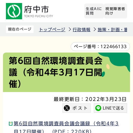
こ
生成AIに
視覚障害者
の
質問
向け
ペ
ー
現在のページ
トップページ
行政情報
施策・計画・審議
ジ
の
本
ページ番号：
122466133
先
文
第6回自然環境調査員会
頭
こ
議（令和4年3月17日開
で
こ
す
か
催）
ら
最終更新日：2022年3月23日
第6回自然環境調査員会議会議録（令和4年3
月17日開催） （PDF：220KB）