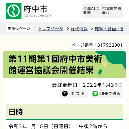
こ
生成AIに
視覚障害者
の
質問
向け
ペ
ー
現在のページ
トップページ
行政情報
施策・計画・審議
ジ
の
本
ページ番号：
317932001
先
文
第11期第1回府中市美術
頭
こ
館運営協議会開催結果
で
こ
す
か
最終更新日：2022年1月31日
ら
日時
令和3年1月10日（日曜日） 午後2時から