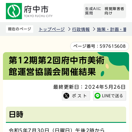
こ
生成AIに
視覚障害者
の
質問
向け
ペ
ー
現在のページ
トップページ
行政情報
施策・計画・審議
ジ
の
本
ページ番号：
597615608
先
文
第12期第2回府中市美術
頭
こ
館運営協議会開催結果
で
こ
す
か
最終更新日：2024年5月26日
ら
日時
令和5年7月30日（日曜日）午後2時から