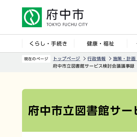
こ
の
ペ
ー
ジ
くらし・手続き
健康・福祉
の
先
トップページ
行政情報
施策・計画
現在のページ
頭
府中市立図書館サービス検討会議議事録
で
す
本
文
こ
府中市立図書館サー
こ
か
ら