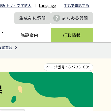
読み上げ・文字拡大
Language
手話で電話する
生成AIに
質問
よくある質問
ツ・
施設案内
行政情報
服審査会
ページ番号：
872331605
果