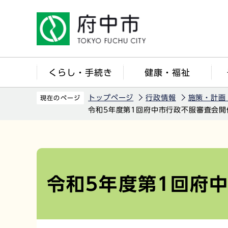
こ
の
ペ
ー
ジ
くらし・手続き
健康・福祉
の
先
トップページ
行政情報
施策・計画
現在のページ
頭
令和5年度第1回府中市行政不服審査会開
で
す
本
文
こ
令和5年度第1回府
こ
か
ら