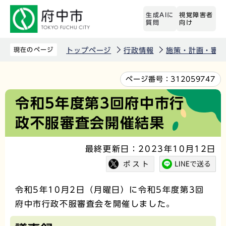
こ
生成AIに
視覚障害者
の
質問
向け
ペ
ー
現在のページ
トップページ
行政情報
施策・計画・審議
ジ
の
本
ページ番号：
312059747
先
文
令和5年度第3回府中市行
頭
こ
政不服審査会開催結果
で
こ
す
か
最終更新日：2023年10月12日
ら
令和5年10月2日（月曜日）に令和5年度第3回
府中市行政不服審査会を開催しました。