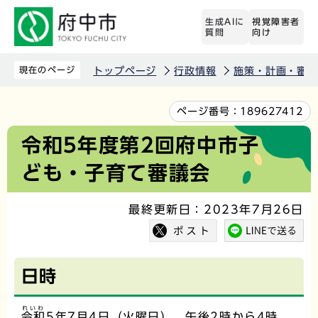
こ
生成AIに
視覚障害者
の
質問
向け
ペ
ー
現在のページ
トップページ
行政情報
施策・計画・審議
ジ
の
本
ページ番号：
189627412
先
文
令和5年度第2回府中市子
頭
こ
ども・子育て審議会
で
こ
す
か
最終更新日：2023年7月26日
ら
日時
れいわ
令和
5年7月4日（火曜日） 午後2時から4時