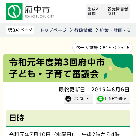
こ
生成AIに
視覚障害者
の
質問
向け
ペ
ー
現在のページ
トップページ
行政情報
施策・計画・審議
ジ
の
本
ページ番号：
819302516
先
文
令和元年度第3回府中市
頭
こ
子ども・子育て審議会
で
こ
す
か
最終更新日：2019年8月6日
ら
日時
令和元年7月10日（水曜日） 午後2時から4時