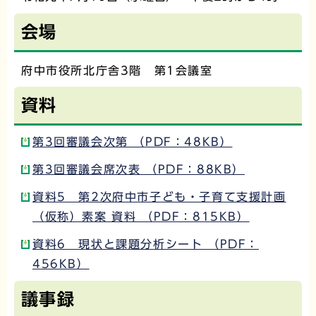
会場
府中市役所北庁舎3階 第1会議室
資料
第3回審議会次第 （PDF：48KB）
第3回審議会席次表 （PDF：88KB）
資料5 第2次府中市子ども・子育て支援計画
（仮称）素案 資料 （PDF：815KB）
資料6 現状と課題分析シート （PDF：
456KB）
議事録