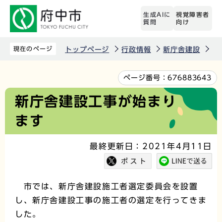
こ
生成AIに
視覚障害者
の
質問
向け
ペ
ー
現在のページ
トップページ
行政情報
新庁舎建設
新
ジ
の
本
ページ番号：
676883643
先
文
新庁舎建設工事が始まり
頭
こ
ます
で
こ
す
か
最終更新日：2021年4月11日
ら
市では、新庁舎建設施工者選定委員会を設置
し、新庁舎建設工事の施工者の選定を行ってきま
した。