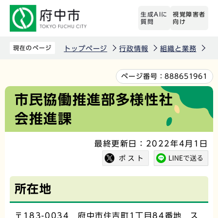
こ
生成AIに
視覚障害者
の
質問
向け
ペ
ー
現在のページ
トップページ
行政情報
組織と業務
市
ジ
の
本
ページ番号：
888651961
先
文
市民協働推進部多様性社
頭
こ
会推進課
で
こ
す
か
最終更新日：2022年4月1日
ら
所在地
〒183-0034 府中市住吉町1丁目84番地 ス