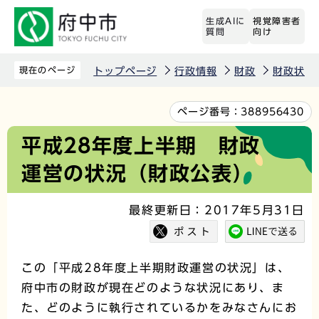
こ
生成AIに
視覚障害者
の
質問
向け
ペ
ー
現在のページ
トップページ
行政情報
財政
財政状況
ジ
の
本
ページ番号：
388956430
先
文
平成28年度上半期 財政
頭
こ
運営の状況（財政公表）
で
こ
す
か
最終更新日：2017年5月31日
ら
この「平成28年度上半期財政運営の状況」は、
府中市の財政が現在どのような状況にあり、ま
た、どのように執行されているかをみなさんにお