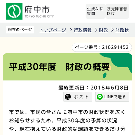
こ
生成AIに
視覚障害者
の
質問
向け
ペ
ー
現在のページ
トップページ
行政情報
財政
財政状況
ジ
の
本
ページ番号：
218291452
先
文
頭
こ
平成30年度 財政の概要
で
こ
す
か
最終更新日：2018年6月8日
ら
市では、市民の皆さんに府中市の財政状況を広く
お知らせするため、平成30年度の予算の状況
や、現在抱えている財政的な課題をできるだけ分