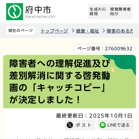
こ
生成AIに
視覚障害者
の
質問
向け
ペ
ー
現在のページ
トップページ
健康・福祉
障害のある方
ジ
の
本
ページ番号：
276009632
先
文
障害者への理解促進及び
頭
こ
差別解消に関する啓発動
で
こ
す
か
画の「キャッチコピー」
ら
が決定しました！
最終更新日：2025年10月1日