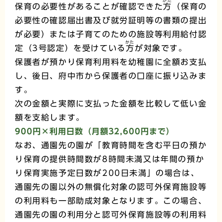
かた
保育の必要性があることが確認できた
方
（保育の
必要性の確認届出書及び就労証明等の書類の提出
が必要）または子育てのための施設等利用給付認
かた
定（3号認定）を受けている
方
が対象です。
保護者が預かり保育利用料を幼稚園に全額お支払
し、後日、府中市から保護者の口座に振り込みま
す。
次の金額と実際に支払った金額を比較して低い金
額を支給します。
900円×利用日数
（月額32,600円まで）
なお、通園先の園が「教育時間を含む平日の預か
り保育の提供時間数が8時間未満又は年間の預か
り保育実施予定日数が200日未満」の場合は、
通園先の園以外の無償化対象の認可外保育施設等
の利用料も一部助成対象となります。この場合、
通園先の園の利用分と認可外保育施設等の利用料