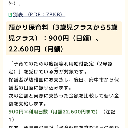
外）。
別表 （PDF：78KB）
預かり保育料（3歳児クラスから5歳
児クラス）：900円（日額）、
22,600円（月額）
「子育てのための施設等利用給付認定（2号認
かた
定）」を受けている
方
が対象です。
保護者が幼稚園にお支払し、後日、府中市から保
護者の口座に振り込みます。
次の金額と実際に支払った金額を比較して低い金
額を支給します。
900円×利用日数（月額22,600円まで）
（注記
1）
なお、通園先の園が「教育時間を含む平日の預か