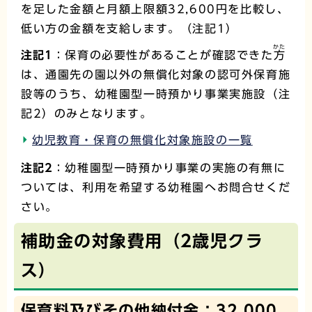
を足した金額と月額上限額32,600円を比較し、
低い方の金額を支給します。（注記1）
かた
注記1
：保育の必要性があることが確認できた
方
は、通園先の園以外の無償化対象の認可外保育施
設等のうち、幼稚園型一時預かり事業実施設（注
記2）のみとなります。
幼児教育・保育の無償化対象施設の一覧
注記2
：幼稚園型一時預かり事業の実施の有無に
ついては、利用を希望する幼稚園へお問合せくだ
さい。
補助金の対象費用（2歳児クラ
ス）
保育料及びその他納付金：32,000