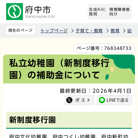
こ
生成AIに
視覚障害者
の
質問
向け
ペ
ー
現在のページ
トップページ
子育て・教育
教育
幼稚
ジ
の
本
ページ番号：
768348733
先
文
私立幼稚園（新制度移行
頭
こ
園）の補助金について
で
こ
す
か
最終更新日：2026年4月1日
ら
新制度移行園
府中文化幼稚園、府中つくし幼稚園、府中新町幼