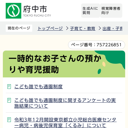
こ
生成AIに
視覚障害者
の
質問
向け
ペ
ー
現在のページ
トップページ
子育て・教育
出産・子育
ジ
の
本
ページ番号：
757226851
先
文
一時的なお子さんの預か
頭
こ
りや育児援助
で
こ
す
か
ら
こども誰でも通園制度
こども誰でも通園制度に関するアンケートの実
施結果について
令和3年12月開設東京都立小児総合医療センタ
ー病児・病後児保育室「くるみ」について