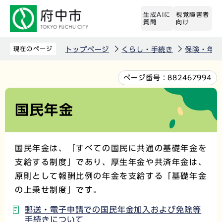
こ
生成AIに
視覚障害者
の
質問
向け
ペ
ー
現在のページ
トップページ
くらし・手続き
保険・年金
ジ
の
本
ページ番号：
882467994
先
文
頭
こ
国民年金
で
こ
す
か
ら
国民年金は、「すべての国民に共通の基礎年金を
支給する制度」であり、厚生年金や共済年金は、
原則として報酬比例の年金を支給する「基礎年金
の上乗せ制度」です。
郵送・電子申請での国民年金加入および免除等
手続きについて