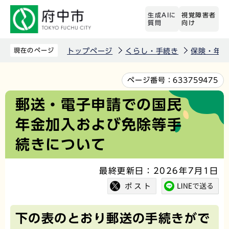
こ
生成AIに
視覚障害者
の
質問
向け
ペ
ー
現在のページ
トップページ
くらし・手続き
保険・年金
ジ
の
本
ページ番号：
633759475
先
文
郵送・電子申請での国民
頭
こ
年金加入および免除等手
で
こ
す
か
続きについて
ら
最終更新日：2026年7月1日
下の表のとおり郵送の手続きがで