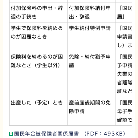
付加保険料の申出・辞
付加保険料納付申
「国民年
退の手続き
出・辞退
届」
学生で保険料を納める
学生納付特例申請
「国民年
のが困難なとき
申請書」
し）また
保険料を納めるのが困
免除・納付猶予申
「国民年
難なとき（学生以外）
請
予申請書
失業の場
者離職票
証などの
出産した（予定）とき
産前産後期間の免
「国民年
除申請
母子手帳
確認でき
国民年金被保険者関係届書 （PDF：493KB）