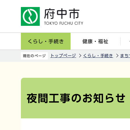
こ
の
ペ
ー
ジ
くらし・手続き
健康・福祉
の
先
トップページ
くらし・手続き
まち
現在のページ
頭
で
本
す
文
こ
夜間工事のお知らせ
こ
か
ら