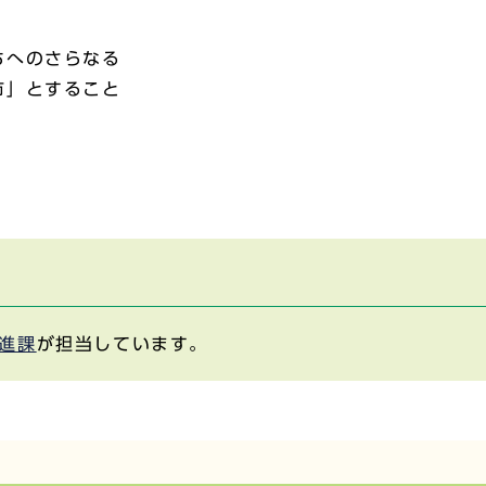
ちへのさらなる
市」とすること
進課
が担当しています。