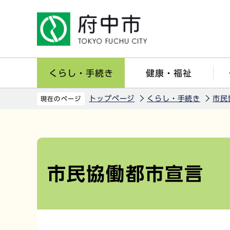
こ
の
ペ
ー
ジ
くらし・手続き
健康・福祉
の
先
トップページ
くらし・手続き
市民
現在のページ
頭
で
本
す
文
こ
市民協働都市宣言
こ
か
ら