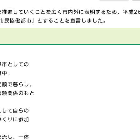
推進していくことを広く市内外に表明するため、平成26
「市民協働都市」とすることを宣言しました。
都市としての
府中。
笑顔で暮らし、
信頼関係のもと
。
として自らの
づくりに参加
を流し、一体