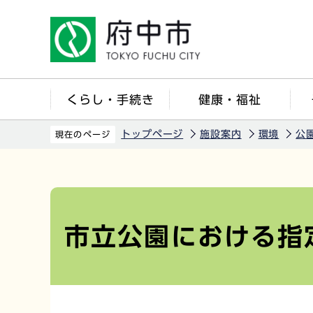
こ
の
ペ
ー
ジ
くらし・手続き
健康・福祉
の
先
トップページ
施設案内
環境
公
現在のページ
頭
で
本
す
文
こ
市立公園における指
こ
か
ら