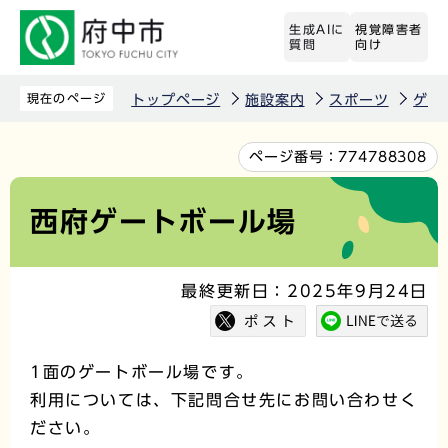
こ
生成AIに
視覚障害者
の
質問
向け
ペ
ー
現在のページ
トップページ
施設案内
スポーツ
ゲー
ジ
の
本
ページ番号：
774788308
先
文
頭
こ
西府ゲートボール場
で
こ
す
か
最終更新日：2025年9月24日
ら
1面のゲートボール場です。
利用については、下記問合せ先にお問い合わせく
ださい。