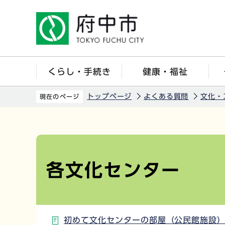
こ
の
ペ
ー
ジ
くらし・手続き
健康・福祉
の
先
トップページ
よくある質問
文化・
現在のページ
頭
で
本
す
文
こ
各文化センター
こ
か
ら
初めて文化センターの部屋（公民館施設