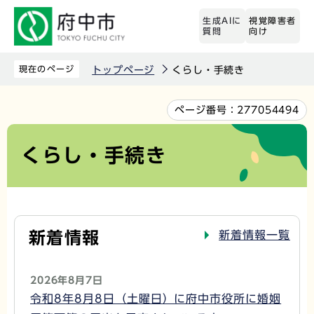
こ
生成AIに
視覚障害者
の
質問
向け
ペ
ー
現在のページ
トップページ
くらし・手続き
ジ
の
本
ページ番号：
277054494
先
文
頭
こ
くらし・手続き
で
こ
す
か
ら
新着情報
新着情報一覧
2026年8月7日
令和8年8月8日（土曜日）に府中市役所に婚姻