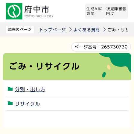
こ
生成AIに
視覚障害者
の
質問
向け
ペ
ー
現在のページ
トップページ
よくある質問
ごみ・リサ
ジ
の
本
ページ番号：
265730730
先
文
頭
こ
ごみ・リサイクル
で
こ
す
か
ら
分別・出し方
リサイクル