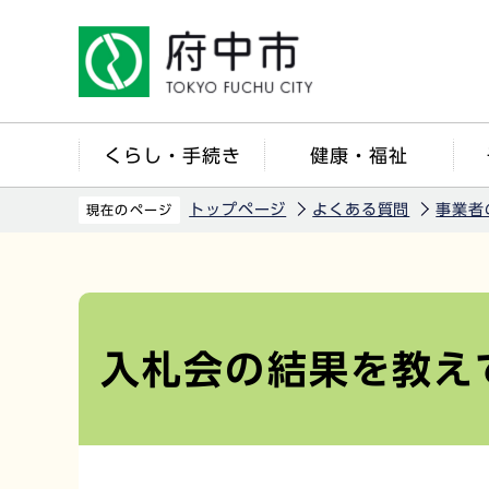
こ
の
ペ
ー
ジ
くらし・手続き
健康・福祉
の
先
トップページ
よくある質問
事業者
現在のページ
頭
で
本
す
文
こ
入札会の結果を教え
こ
か
ら