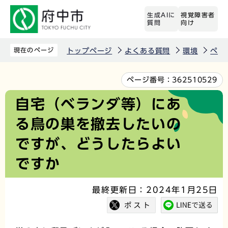
こ
生成AIに
視覚障害者
の
質問
向け
ペ
ー
現在のページ
トップページ
よくある質問
環境
ペッ
ジ
の
本
ページ番号：
362510529
先
文
自宅（ベランダ等）にあ
頭
こ
る鳥の巣を撤去したいの
で
こ
す
か
ですが、どうしたらよい
ら
ですか
最終更新日：2024年1月25日