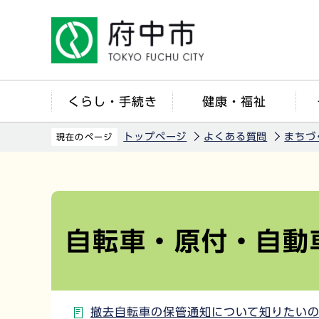
こ
の
ペ
ー
ジ
くらし・手続き
健康・福祉
の
先
トップページ
よくある質問
まちづ
現在のページ
頭
で
本
す
文
こ
自転車・原付・自動
こ
か
ら
撤去自転車の保管通知について知りたい