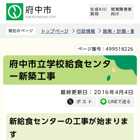
こ
生成AIに
視覚障害者
の
質問
向け
ペ
ー
現在のページ
トップページ
行政情報
施策・計画・審議
ジ
の
本
ページ番号：
499518226
先
文
府中市立学校給食センタ
頭
こ
ー新築工事
で
こ
す
か
最終更新日：2016年4月4日
ら
新給食センターの工事が始まりま
す