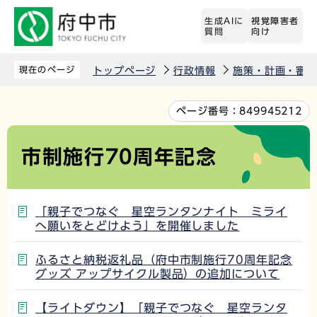
こ
生成AIに
視覚障害者
の
質問
向け
ペ
ー
現在のページ
トップページ
行政情報
施策・計画・審議
ジ
の
本
ページ番号：
849945212
先
文
頭
こ
市制施行70周年記念
で
こ
す
か
ら
「親子でつなぐ 星空ランタンナイト ミライ
へ願いをとどけよう」を開催しました
ふるさと納税返礼品（府中市制施行70周年記念
グッズ アップサイクル製品）の追加について
【ライトダウン】「親子でつなぐ 星空ランタ