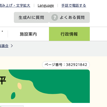
読み上げ・文字拡大
Language
手話で電話する
生成AIに
質問
よくある質問
ツ・
施設案内
行政情報
協議会
ページ番号：
382921842
平