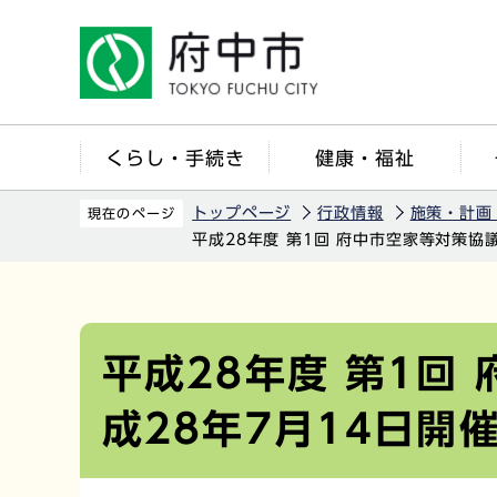
こ
の
ペ
ー
ジ
くらし・手続き
健康・福祉
の
先
トップページ
行政情報
施策・計画
現在のページ
頭
平成28年度 第1回 府中市空家等対策協
で
す
本
文
こ
平成28年度 第1回
こ
成28年7月14日開
か
ら