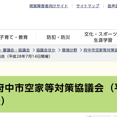
視覚障害者向けサイト
サイトマップ
音声
文化・スポー
子育て・教育
防犯・防災
生涯学習
・審議会・協議会
協議会ほか
環境分野
府中市空家等対策
議会（平成28年7月14日開催）
 府中市空家等対策協議会（
催）