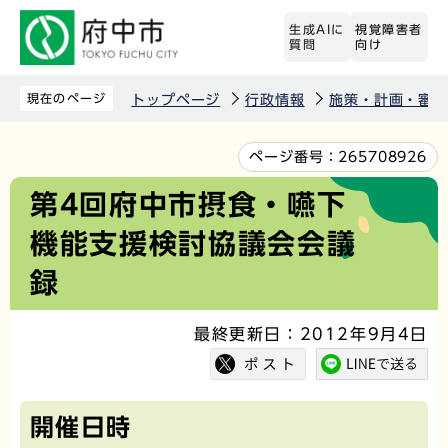
こ
生成AIに
視覚障害者
の
質問
向け
ペ
ー
現在のページ
トップページ
行政情報
施策・計画・審議
ジ
の
本
ページ番号：
265708926
先
文
第4回府中市摂食・嚥下
頭
こ
機能支援検討協議会会議
で
こ
す
か
録
ら
最終更新日：2012年9月4日
開催日時