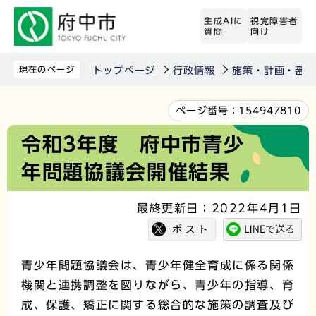
こ
生成AIに
視覚障害者
の
質問
向け
ペ
ー
現在のページ
トップページ
行政情報
施策・計画・審議
ジ
の
本
ページ番号：
154947810
先
文
令和3年度 府中市青少
頭
こ
年問題協議会開催結果
で
こ
す
か
最終更新日：2022年4月1日
ら
青少年問題協議会は、青少年健全育成に係る関係
機関と連携調整を図りながら、青少年の指導、育
成、保護、矯正に関する総合的な施策の調査及び