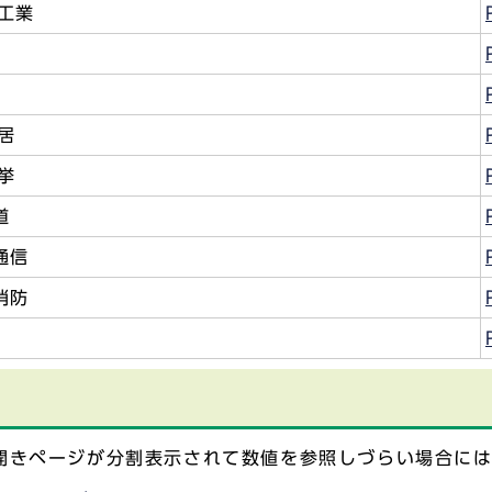
工業
居
挙
道
通信
消防
見開きページが分割表示されて数値を参照しづらい場合に