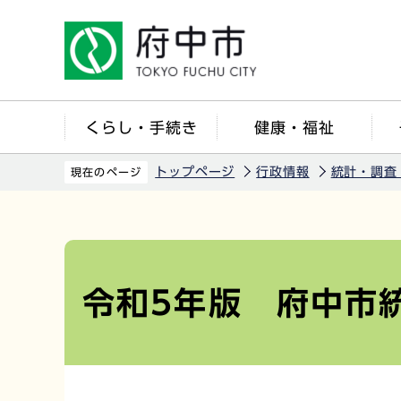
こ
の
ペ
ー
ジ
くらし・手続き
健康・福祉
の
先
トップページ
行政情報
統計・調査
現在のページ
頭
で
本
す
文
こ
令和5年版 府中市
こ
か
ら