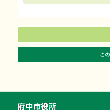
こ
府中市役所