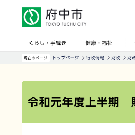
こ
の
ペ
ー
ジ
くらし・手続き
健康・福祉
の
先
トップページ
行政情報
財政
財
現在のページ
頭
で
本
す
文
こ
令和元年度上半期 
こ
か
ら