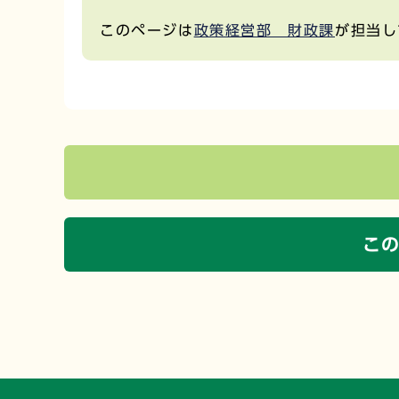
このページは
政策経営部 財政課
が担当し
こ