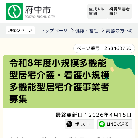
こ
生成AIに
視覚障害者
の
質問
向け
ペ
ー
現在のページ
トップページ
健康・福祉
高齢の方への
ジ
の
本
ページ番号：
258463750
先
文
令和8年度小規模多機能
頭
こ
型居宅介護・看護小規模
で
こ
す
か
多機能型居宅介護事業者
ら
募集
最終更新日：2026年4月15日