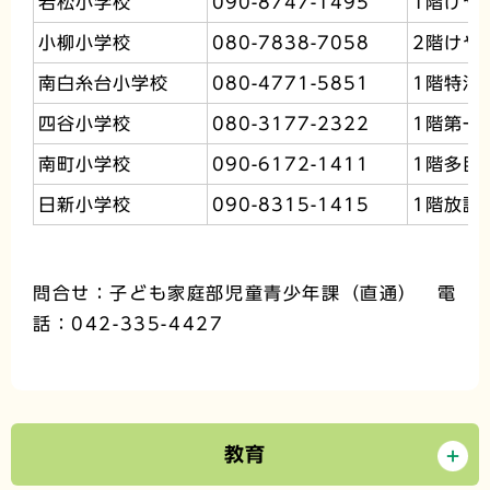
若松小学校
090-8747-1495
1階けや
小柳小学校
080-7838-7058
2階けや
南白糸台小学校
080-4771-5851
1階特活
四谷小学校
080-3177-2322
1階第一
南町小学校
090-6172-1411
1階多目
日新小学校
090-8315-1415
1階放課
問合せ：子ども家庭部児童青少年課（直通） 電
話：042-335-4427
教育