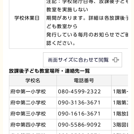
注記：学校閉庁日等、放課後子ども
教室を実施しない
学校休業日
期間があります。詳細は各放課後子
ども教室から
発行している毎月のお知らせでご確
認ください。
画面サイズに合わせて閲覧
放課後子ども教室場所・連絡先一覧
学校名
電話番号
府中第一小学校
080-4599-2322
1階第一
府中第二小学校
090-3136-3671
1階第二
府中第三小学校
090-1616-3671
1階放課
府中第四小学校
090-5586-9092
3階図書