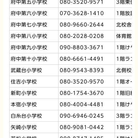
府中第五小学校
080-3520-9571
3階東側
府中第六小学校
070-3628-1410
1階放課
府中第七小学校
080-9660-2644
北校舎2
府中第八小学校
080-2028-0208
体育館棟
府中第九小学校
090-8803-3671
1階けや
府中第十小学校
080-6661-4491
1階ラン
武蔵台小学校
080-9543-8393
北側校舎
住吉小学校
080-3520-9570
1階オー
新町小学校
080-1754-3670
1階旧給
本宿小学校
080-4004-4481
1階けや
白糸台小学校
090-6946-0245
3階ラン
矢崎小学校
080-9081-0442
1階ラン