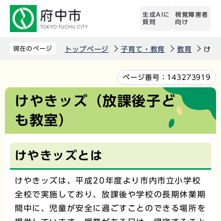
こ
生成AIに
視覚障害者
の
質問
向け
ペ
ー
現在のページ
トップページ
子育て・教育
教育
けや
ジ
の
本
ページ番号：
143273919
先
文
けやきッズ（放課後子ど
頭
こ
も教室）
で
こ
す
か
ら
けやきッズとは
けやきッズは、平成20年度より市内市立小学校
全校で実施しており、放課後や学校の長期休業期
間中に、児童が安全に過ごすことのできる場所を